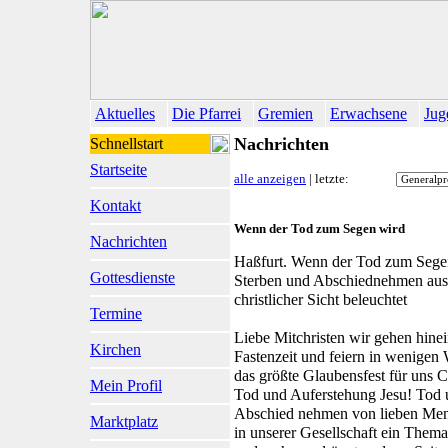
Aktuelles
Die Pfarrei
Gremien
Erwachsene
Jug
Nachrichten
Schnellstart
Startseite
alle anzeigen
| letzte:
Kontakt
Wenn der Tod zum Segen wird
Nachrichten
Haßfurt. Wenn der Tod zum Sege
Gottesdienste
Sterben und Abschiednehmen aus
christlicher Sicht beleuchtet
Termine
Liebe Mitchristen wir gehen hinei
Kirchen
Fastenzeit und feiern in wenige
das größte Glaubensfest für uns C
Mein Profil
Tod und Auferstehung Jesu! Tod
Abschied nehmen von lieben Men
Marktplatz
in unserer Gesellschaft ein Them