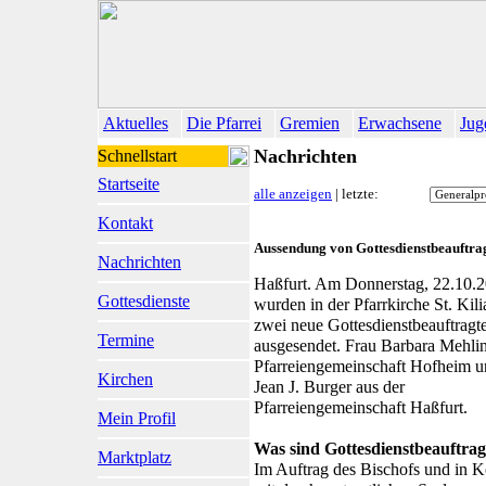
Aktuelles
Die Pfarrei
Gremien
Erwachsene
Jug
Nachrichten
Schnellstart
Startseite
alle anzeigen
| letzte:
Kontakt
Aussendung von Gottesdienstbeauftra
Nachrichten
Haßfurt. Am Donnerstag, 22.10.
Gottesdienste
wurden in der Pfarrkirche St. Kil
zwei neue Gottesdienstbeauftragt
Termine
ausgesendet. Frau Barbara Mehlin
Pfarreiengemeinschaft Hofheim u
Kirchen
Jean J. Burger aus der
Pfarreiengemeinschaft Haßfurt.
Mein Profil
Was sind Gottesdienstbeauftrag
Marktplatz
Im Auftrag des Bischofs und in K