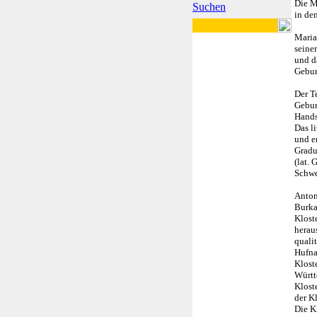
Die M
Suchen
in de
Maria
seine
und d
Gebur
Der T
Gebur
Hands
Das l
und e
Gradu
(lat.
Schwe
Anton
Burka
Klost
herau
quali
Hufna
Kloste
Württ
Klost
der Kl
Die K