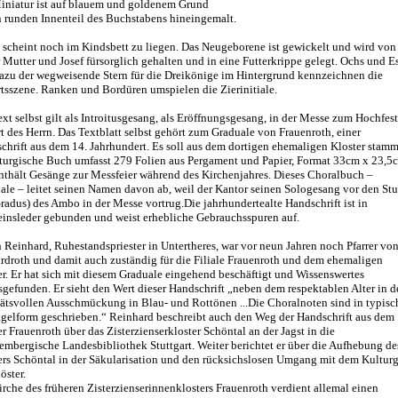
iniatur ist auf blauem und goldenem Grund
n runden Innenteil des Buchstabens hineingemalt.
 scheint noch im Kindsbett zu liegen. Das Neugeborene ist gewickelt und wird von
r Mutter und Josef fürsorglich gehalten und in eine Futterkrippe gelegt. Ochs und E
azu der wegweisende Stern für die Dreikönige im Hintergrund kennzeichnen die
tsszene. Ranken und Bordüren umspielen die Zierinitiale.
ext selbst gilt als Introitusgesang, als Eröffnungsgesang, in der Messe zum Hochfest
t des Herrn. Das Textblatt selbst gehört zum Graduale von Frauenroth, einer
chrift aus dem 14. Jahrhundert. Es soll aus dem dortigen ehemaligen Kloster stam
iturgische Buch umfasst 279 Folien aus Pergament und Papier, Format 33cm x 23,5
nthält Gesänge zur Messfeier während des Kirchenjahres. Dieses Choralbuch –
ale – leitet seinen Namen davon ab, weil der Kantor seinen Sologesang vor den St
 Gradus) des Ambo in der Messe vortrug.Die jahrhundertealte Handschrift ist in
insleder gebunden und weist erhebliche Gebrauchsspuren auf.
 Reinhard, Ruhestandspriester in Untertheres, war vor neun Jahren noch Pfarrer vo
rdroth und damit auch zuständig für die Filiale Frauenroth und dem ehemaligen
er. Er hat sich mit diesem Graduale eingehend beschäftigt und Wissenswertes
sgefunden. Er sieht den Wert dieser Handschrift „neben dem respektablen Alter in d
tätsvollen Ausschmückung in Blau- und Rottönen ...Die Choralnoten sind in typisc
gelform geschrieben.“ Reinhard beschreibt auch den Weg der Handschrift aus dem
r Frauenroth über das Zisterzienserkloster Schöntal an der Jagst in die
embergische Landesbibliothek Stuttgart. Weiter berichtet er über die Aufhebung de
ers Schöntal in der Säkularisation und den rücksichslosen Umgang mit dem Kultur
öster.
irche des früheren Zisterzienserinnenklosters Frauenroth verdient allemal einen