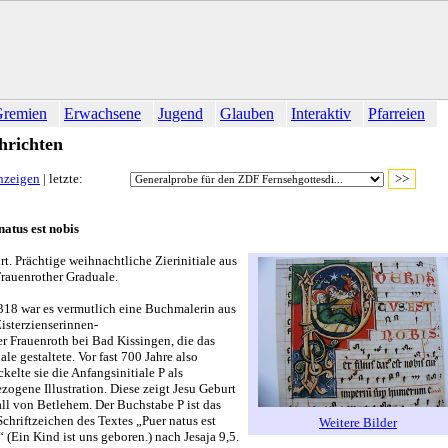
remien
Erwachsene
Jugend
Glauben
Interaktiv
Pfarreien
hrichten
anzeigen
| letzte:
natus est nobis
rt. Prächtige weihnachtliche Zierinitiale aus
rauenrother Graduale.
18 war es vermutlich eine Buchmalerin aus
isterzienserinnen-
er Frauenroth bei Bad Kissingen, die das
le gestaltete. Vor fast 700 Jahre also
kelte sie die Anfangsinitiale P als
ezogene Illustration. Diese zeigt Jesu Geburt
all von Betlehem. Der Buchstabe P ist das
Schriftzeichen des Textes „Puer natus est
Weitere Bilder
 (Ein Kind ist uns geboren.) nach Jesaja 9,5.