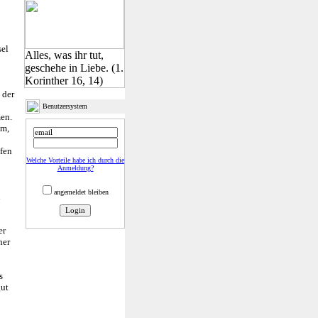
sel
Alles, was ihr tut,
geschehe in Liebe. (1.
Korinther 16, 14)
|
 der
Benutzersystem
men.
cm,
ufen
Welche Vorteile habe ich durch die
Anmeldung?
angemeldet bleiben
n
er
her
s
gut