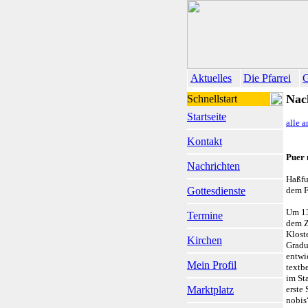
Aktuelles
Die Pfarrei
G
Nac
Schnellstart
Startseite
alle 
Kontakt
Puer 
Nachrichten
Haßfu
Gottesdienste
dem F
Um 13
Termine
dem Z
Klost
Kirchen
Gradua
entwic
Mein Profil
textb
im St
Marktplatz
erste 
nobis“