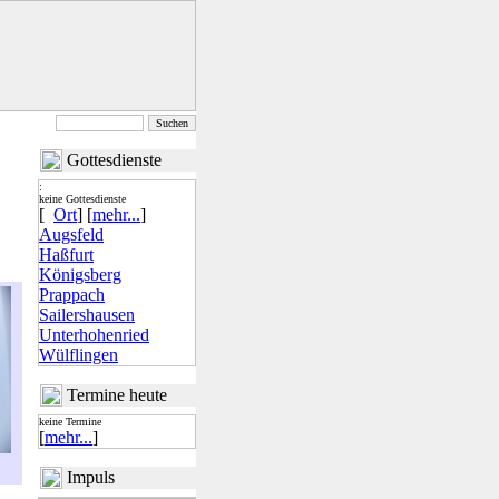
Gottesdienste
:
keine Gottesdienste
[
Ort
] [
mehr...
]
Augsfeld
Haßfurt
Königsberg
Prappach
Sailershausen
Unterhohenried
Wülflingen
|
Termine heute
keine Termine
[
mehr...
]
|
Impuls